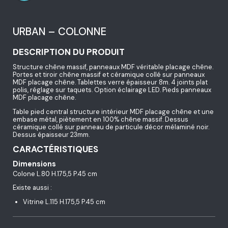
URBAN – COLONNE
DESCRIPTION DU PRODUIT
Structure chêne massif, panneaux MDF véritable placage chêne.
Portes et tiroir chêne massif et céramique collé sur panneaux
MDF placage chêne. Tablettes verre épaisseur 8m. 4 joints plat
polis, réglage sur taquets. Option éclairage LED. Pieds panneaux
MDF placage chêne.
Table pied central structure intérieur MDF placage chêne et une
embase métal, piètement en 100% chêne massif. Dessus
céramique collé sur panneau de particule décor mélaminé noir.
Dessus épaisseur 23mm.
CARACTÉRISTIQUES
Dimensions
Colone L.80 H.175,5 P.45 cm
Existe aussi :
Vitrine L.115 H.175,5 P.45 cm