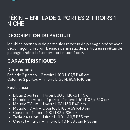
PÉKIN – ENFILADE 2 PORTES 2 TIROIRS 1
NICHE
DESCRIPTION DU PRODUIT
Meubles panneaux de particules revêtus de placage chêne avec
décor façon chevron. Dessus panneaux de particules revêtus de
placage chêne. Piètement fer finition époxy.
CARACTÉRISTIQUES
Dimensions
Enfilade 2 portes – 2 tiroirs L.160 H.87,5 P.45 cm
Colonne 2 portes – 1 niche L. 55 H.165,5 P.40 cm
Existe aussi :
Bibus 2 portes – 1 tiroir L.80,5 H.107,5 P.45 cm
Meuble d’entrée – 1 porte – 1 niche L.51 H.107,5 P.40 cm
Meuble TV Hifi – 1 porte L.113 H.59 P.40 cm
Meuble TV Hifi – 2 portes L.165 H.59 P.40 cm
Console – 1 tiroir L.100 H.82,5 P.36 cm
Table de salon – 1 tiroir L.100 H.40,5 P.55 cm
Chevet – 1 tiroir – 1 niche L.40 H.56,5cm P. 36cm